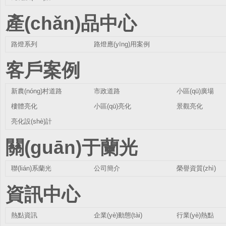
產(chǎn)品中心
路燈系列
路燈應(yīng)用案例
客戶案例
新農(nóng)村道路
市政道路
小區(qū)廣場
樓體亮化
小區(qū)亮化
景觀亮化
亮化設(shè)計
關(guān)于蘭光
聯(lián)系蘭光
公司簡介
榮譽資質(zhì)
資訊中心
熱點資訊
企業(yè)動態(tài)
行業(yè)熱點