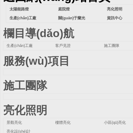
太陽能路燈
庭院燈
亮化照明
生產(chǎn)工廠
關(guān)于蘭光
資訊中心
欄目導(dǎo)航
生產(chǎn)工廠
客戶見證
施工團隊
服務(wù)項目
施工團隊
亮化照明
景觀亮化
樓體亮化
小區(qū)亮化
亮化設(shè)計